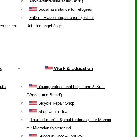
Asylverfahrensberatung (AVB)
Social assistance for refugees
FriDa – Frauenintegrationsprojekt für
ten unsere
Drittstaatangehörige
s
Work & Education
uth
Young professional help ‘Lohn & Brot’
(‘Wages and Bread’)
Bicycle Repair Shop
Shop with a Heart
„Take off men“ – Sprachförderung+ für Männer
mit Migrationshintergrund
Strong at work – JobFlow