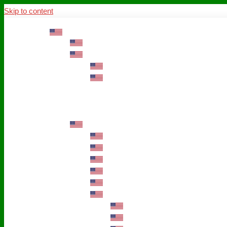
Skip to content
ABOUT US
Mission – Values – Sustainability
100 years AWO in Germany
The District’s Greetings
Founding and history
Fotowettbewerb “Zeige Herz”
Historische Nähstube / Verkaufsaktion
Videos zum Jubiläum
75 years AWO Fulda
Let us tell you what has happened in 7
Milestones
Anniversary Exhibition in Fulda Castle
Anniversary Exhibition/Framework P
Painting Competition “AWO AND ME”
Walk through Fulda and learn about 
Station 1: Erna Hosemans’s Apar
Station 2: AWO’s Office as of 19