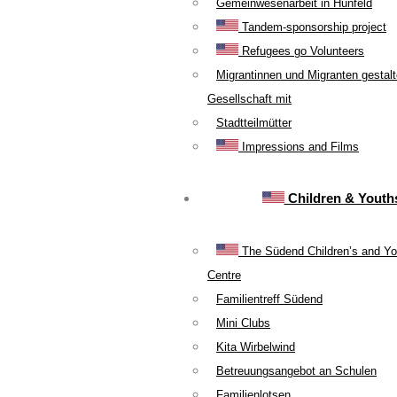
Gemeinwesenarbeit in Hünfeld
Tandem-sponsorship project
Refugees go Volunteers
Migrantinnen und Migranten gestal
Gesellschaft mit
Stadtteilmütter
Impressions and Films
Children & Youth
The Südend Children’s and Yo
Centre
Familientreff Südend
Mini Clubs
Kita Wirbelwind
Betreuungsangebot an Schulen
Familienlotsen