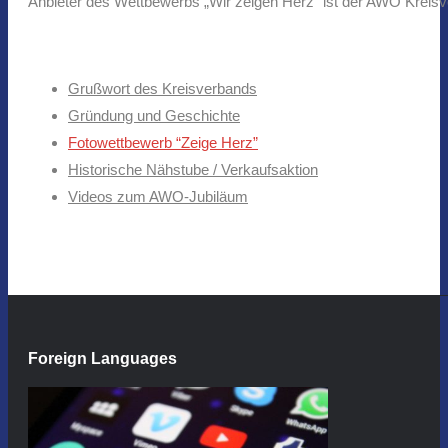
Anbieter des Wettbewerbs „Wir zeigen Herz“ ist der AWO Kreisve
Grußwort des Kreisverbands
Gründung und Geschichte
Fotowettbewerb “Zeige Herz”
Historische Nähstube / Verkaufsaktion
Videos zum AWO-Jubiläum
Foreign Languages