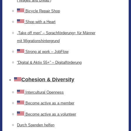
(‘Wages and Bread’)
Bicycle Repair Shop
Shop with a Heart
„Take off men“ – Sprachförderung+ für Männer
mit Migrationshintergrund
Strong at work – JobFlow
“Digital & Aktiv 55+” – Digitalförderung
Cohesion & Diversity
Intercultural Openness
Become active as a member
Become active as a volunteer
Durch Spenden helfen