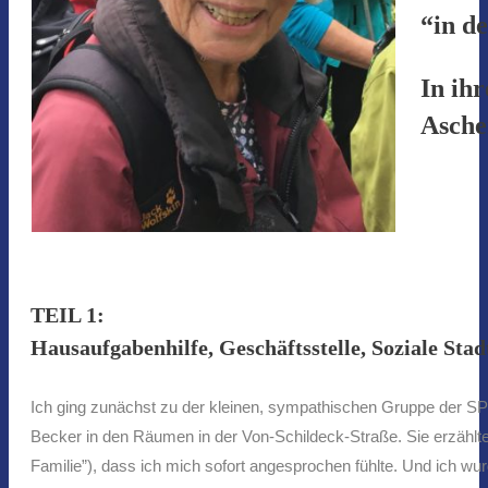
“in d
In ih
Aschen
TEIL 1:
Hausaufgabenhilfe, Geschäftsstelle, Soziale Stad
Ich ging zunächst zu der kleinen, sympathischen Gruppe der S
Becker in den Räumen in der Von-Schildeck-Straße. Sie erzählte
Familie”), dass ich mich sofort angesprochen fühlte. Und ich wurd