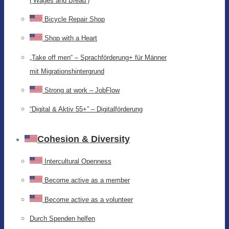
(‘Wages and Bread’)
Bicycle Repair Shop
Shop with a Heart
„Take off men“ – Sprachförderung+ für Männer
mit Migrationshintergrund
Strong at work – JobFlow
“Digital & Aktiv 55+” – Digitalförderung
Cohesion & Diversity
Intercultural Openness
Become active as a member
Become active as a volunteer
Durch Spenden helfen