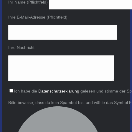
Ihr Name (Pflichtfeld)
Ihre E-Mail-Adresse (Pflichtfeld)
Ihre Nachricht
Ich habe die
Datenschutzerklärung
gelesen und stimme der Sp
Bitte beweise, dass du kein Spambot bist und wähle das Symbol
F