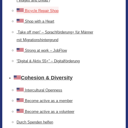
(‘Wages and Bread’)
Bicycle Repair Shop
Shop with a Heart
„Take off men“ – Sprachförderung+ für Männer
mit Migrationshintergrund
Strong at work – JobFlow
“Digital & Aktiv 55+” – Digitalförderung
Cohesion & Diversity
Intercultural Openness
Become active as a member
Become active as a volunteer
Durch Spenden helfen