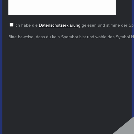
Ich habe die
Datenschutzerklärung
gelesen und stimme der Sp
Bitte beweise, dass du kein Spambot bist und wähle das Symbol
H