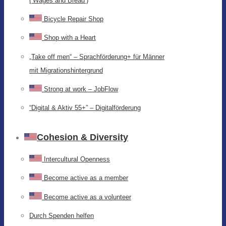
(‘Wages and Bread’)
Bicycle Repair Shop
Shop with a Heart
„Take off men“ – Sprachförderung+ für Männer
mit Migrationshintergrund
Strong at work – JobFlow
“Digital & Aktiv 55+” – Digitalförderung
Cohesion & Diversity
Intercultural Openness
Become active as a member
Become active as a volunteer
Durch Spenden helfen