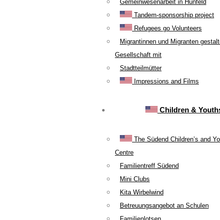
Gemeinwesenarbeit in Hünfeld
Tandem-sponsorship project
Refugees go Volunteers
Migrantinnen und Migranten gestal
Gesellschaft mit
Stadtteilmütter
Impressions and Films
Children & Youth
The Südend Children’s and Yo
Centre
Familientreff Südend
Mini Clubs
Kita Wirbelwind
Betreuungsangebot an Schulen
Familienlotsen