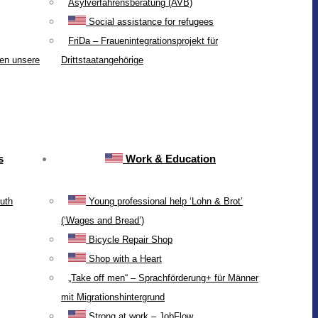
Asylverfahrensberatung (AVB)
Social assistance for refugees
FriDa – Frauenintegrationsprojekt für
ten unsere
Drittstaatangehörige
s
Work & Education
uth
Young professional help ‘Lohn & Brot’
(‘Wages and Bread’)
Bicycle Repair Shop
Shop with a Heart
„Take off men“ – Sprachförderung+ für Männer
mit Migrationshintergrund
Strong at work – JobFlow