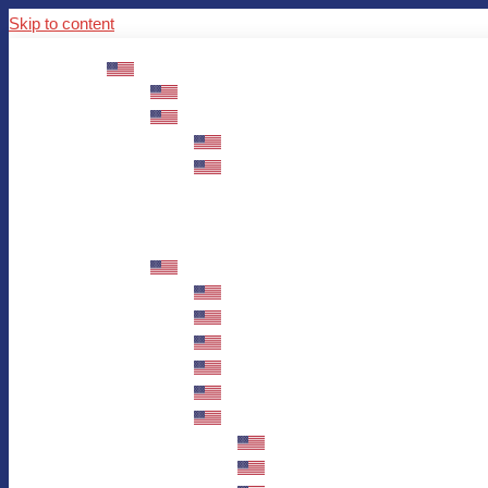
Skip to content
ABOUT US
Mission – Values – Sustainability
100 years AWO in Germany
The District’s Greetings
Founding and history
Fotowettbewerb “Zeige Herz”
Historische Nähstube / Verkaufsaktion
Videos zum Jubiläum
75 years AWO Fulda
Let us tell you what has happened in 7
Milestones
Anniversary Exhibition in Fulda Castle
Anniversary Exhibition/Framework P
Painting Competition “AWO AND ME”
Walk through Fulda and learn about 
Station 1: Erna Hosemans’s Apar
Station 2: AWO’s Office as of 19