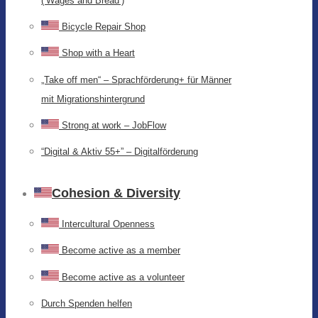
(‘Wages and Bread’)
Bicycle Repair Shop
Shop with a Heart
„Take off men“ – Sprachförderung+ für Männer
mit Migrationshintergrund
Strong at work – JobFlow
“Digital & Aktiv 55+” – Digitalförderung
Cohesion & Diversity
Intercultural Openness
Become active as a member
Become active as a volunteer
Durch Spenden helfen