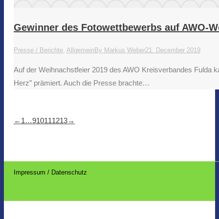
Gewinner des Fotowettbewerbs auf AWO-We
Presse / Berichte
,
Allgemein
By
Markus Weber
21. December 2019
Auf der Weihnachstfeier 2019 des AWO Kreisverbandes Fulda ka
Herz” prämiert. Auch die Presse brachte…
←
1
…
9
10
11
12
13
→
Impressum / Datenschutz