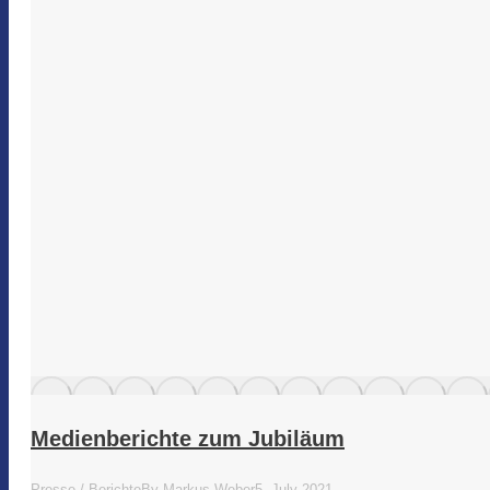
Medienberichte zum Jubiläum
Presse / Berichte
By
Markus Weber
5. July 2021