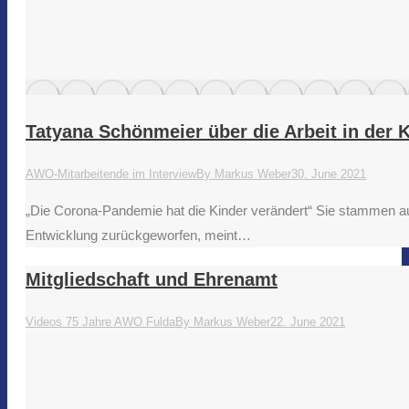
Tatyana Schönmeier über die Arbeit in der 
AWO-Mitarbeitende im Interview
By
Markus Weber
30. June 2021
„Die Corona-Pandemie hat die Kinder verändert“ Sie stammen aus
Entwicklung zurückgeworfen, meint…
Mitgliedschaft und Ehrenamt
Videos 75 Jahre AWO Fulda
By
Markus Weber
22. June 2021