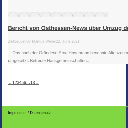
Bericht von Osthessen-News über Umzug d
Zeitzeugen
By
Markus Weber
22. June 2021
Das nach der Gründerin Erna Hosemann benannte Altenzentrum i
umgesetzt: Betreute Hausgemeinschaften…
←
1
2
3
4
5
6
…
13
→
Impressum / Datenschutz