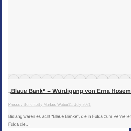
„Blaue Bank“ – Würdigung von Erna Hoseman
Presse / Berichte
By
Markus Weber
11. July 2021
Bislang waren es acht “Blaue Bänke”, die in Fulda zum Verweil
Fulda die…