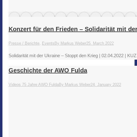
Konzert für den Frieden – Solidarität mit de
Presse / Berichte
,
Events
By
Markus Weber
25. March 2022
Solidarität mit der Ukraine – Stoppt den Krieg | 02.04.2022 | KU
Geschichte der AWO Fulda
Videos 75 Jahre AWO Fulda
By
Markus Weber
24. January 2022