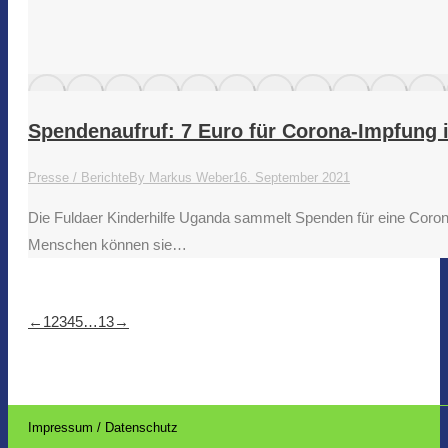
Spendenaufruf: 7 Euro für Corona-Impfung 
Presse / Berichte
By
Markus Weber
16. September 2021
Die Fuldaer Kinderhilfe Uganda sammelt Spenden für eine Corona
Menschen können sie…
←
1
2
3
4
5
…
13
→
Impressum / Datenschutz