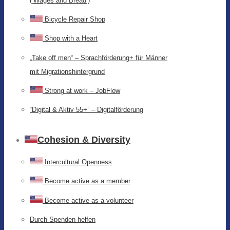
(‘Wages and Bread’)
Bicycle Repair Shop
Shop with a Heart
„Take off men“ – Sprachförderung+ für Männer
mit Migrationshintergrund
Strong at work – JobFlow
“Digital & Aktiv 55+” – Digitalförderung
Cohesion & Diversity
Intercultural Openness
Become active as a member
Become active as a volunteer
Durch Spenden helfen