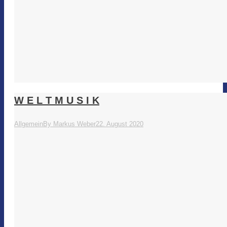
W E L T M U S I K
Allgemein
By
Markus Weber
22. August 2020