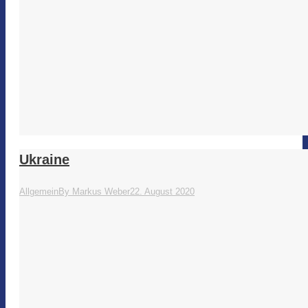
Ukraine
Allgemein
By
Markus Weber
22. August 2020