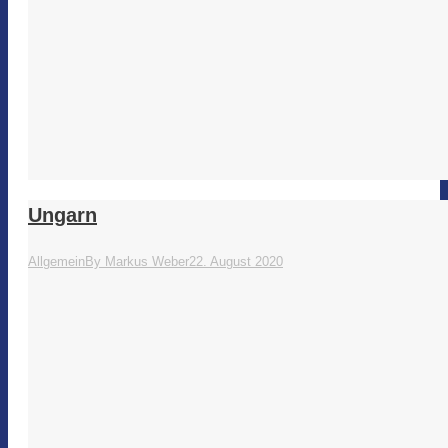
Ungarn
Allgemein
By
Markus Weber
22. August 2020