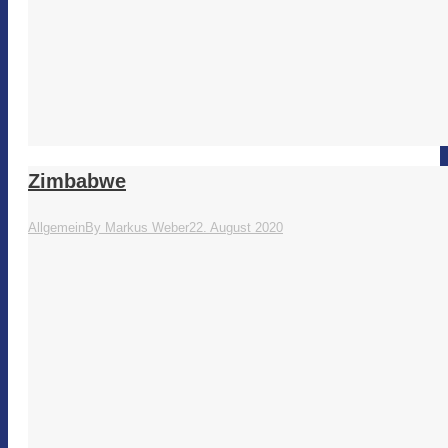
Zimbabwe
Allgemein
By
Markus Weber
22. August 2020