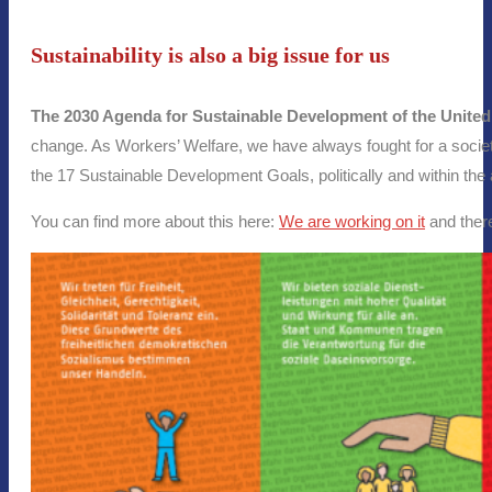
Sustainability is also a big issue for us
The 2030 Agenda for Sustainable Development of the United
change. As Workers’ Welfare, we have always fought for a society b
the 17 Sustainable Development Goals, politically and within the 
You can find more about this here:
We are working on it
and there