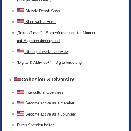
(‘Wages and Bread’)
Bicycle Repair Shop
Shop with a Heart
„Take off men“ – Sprachförderung+ für Männer
mit Migrationshintergrund
Strong at work – JobFlow
“Digital & Aktiv 55+” – Digitalförderung
Cohesion & Diversity
Intercultural Openness
Become active as a member
Become active as a volunteer
Durch Spenden helfen