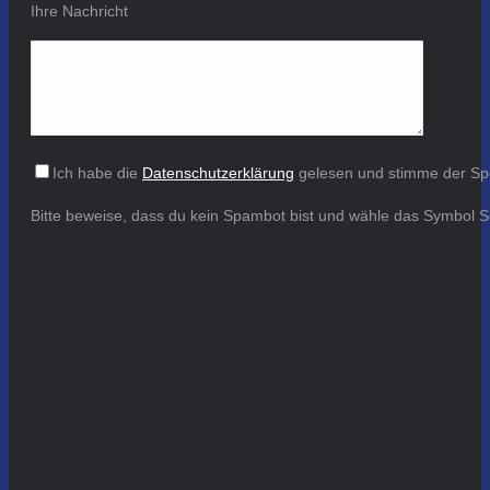
Ihre Nachricht
Ich habe die
Datenschutzerklärung
gelesen und stimme der Sp
Bitte beweise, dass du kein Spambot bist und wähle das Symbol
S