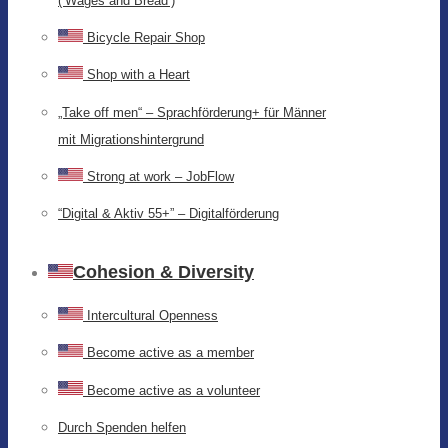
(‘Wages and Bread’)
Bicycle Repair Shop
Shop with a Heart
„Take off men“ – Sprachförderung+ für Männer
mit Migrationshintergrund
Strong at work – JobFlow
“Digital & Aktiv 55+” – Digitalförderung
Cohesion & Diversity
Intercultural Openness
Become active as a member
Become active as a volunteer
Durch Spenden helfen