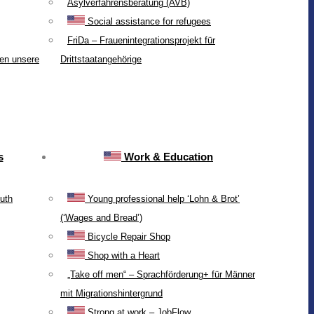
Asylverfahrensberatung (AVB)
Social assistance for refugees
FriDa – Frauenintegrationsprojekt für
ten unsere
Drittstaatangehörige
s
Work & Education
uth
Young professional help ‘Lohn & Brot’
(‘Wages and Bread’)
Bicycle Repair Shop
Shop with a Heart
„Take off men“ – Sprachförderung+ für Männer
mit Migrationshintergrund
Strong at work – JobFlow