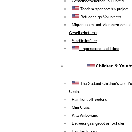
Gemeinwesenarbeit in Hünfeld
Tandem-sponsorship project
Refugees go Volunteers
Migrantinnen und Migranten gestal
Gesellschaft mit
Stadtteilmütter
Impressions and Films
Children & Youth
The Südend Children’s and Yo
Centre
Familientreff Südend
Mini Clubs
Kita Wirbelwind
Betreuungsangebot an Schulen
Familienlotsen