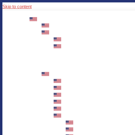
Skip to content
ABOUT US
Mission – Values – Sustainability
100 years AWO in Germany
The District’s Greetings
Founding and history
Fotowettbewerb “Zeige Herz”
Historische Nähstube / Verkaufsaktion
Videos zum Jubiläum
75 years AWO Fulda
Let us tell you what has happened in 7
Milestones
Anniversary Exhibition in Fulda Castle
Anniversary Exhibition/Framework P
Painting Competition “AWO AND ME”
Walk through Fulda and learn about 
Station 1: Erna Hosemans’s Apar
Station 2: AWO’s Office as of 19