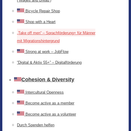
(‘Wages and Bread’)
Bicycle Repair Shop
Shop with a Heart
„Take off men“ – Sprachförderung+ für Männer
mit Migrationshintergrund
Strong at work – JobFlow
“Digital & Aktiv 55+” – Digitalförderung
Cohesion & Diversity
Intercultural Openness
Become active as a member
Become active as a volunteer
Durch Spenden helfen