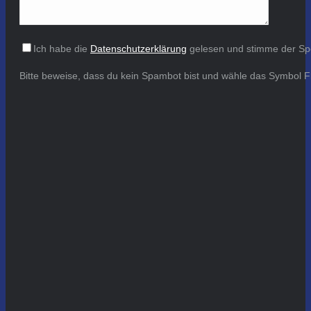
Ich habe die
Datenschutzerklärung
gelesen und stimme der Sp
Bitte beweise, dass du kein Spambot bist und wähle das Symbol
F