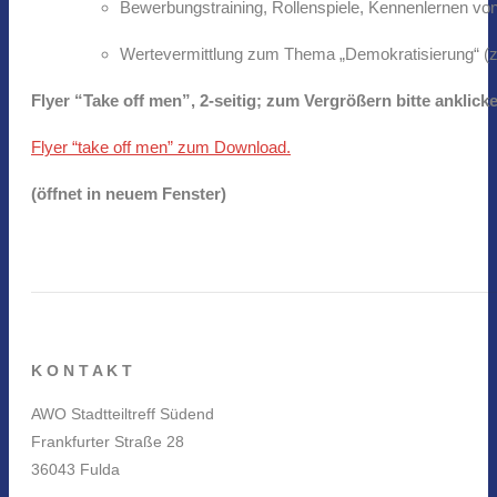
Bewerbungstraining, Rollenspiele, Kennenlernen von
Wertevermittlung zum Thema „Demokratisierung“ (z
Flyer “Take off men”, 2-seitig; zum Vergrößern bitte anklick
Flyer “take off men” zum Download.
(öffnet in neuem Fenster)
K O N T A K T
AWO Stadtteiltreff Südend
Frankfurter Straße 28
36043 Fulda