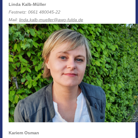
Linda Kalb-Müller
Festnetz: 0661 480045-22
Mail:
linda.kalb-mueller@awo-fulda.de
Kariem Osman