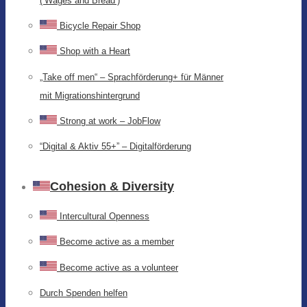
(‘Wages and Bread’)
Bicycle Repair Shop
Shop with a Heart
„Take off men“ – Sprachförderung+ für Männer
mit Migrationshintergrund
Strong at work – JobFlow
“Digital & Aktiv 55+” – Digitalförderung
Cohesion & Diversity
Intercultural Openness
Become active as a member
Become active as a volunteer
Durch Spenden helfen