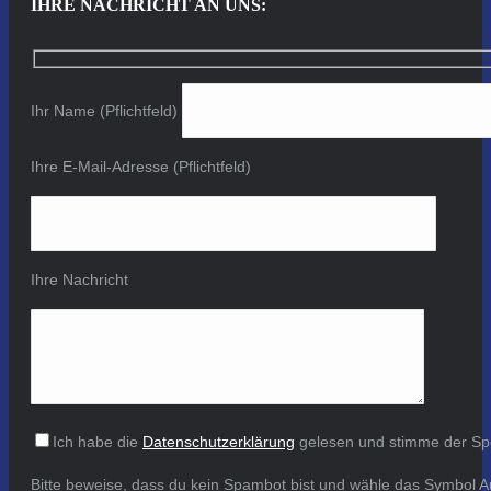
IHRE NACHRICHT AN UNS:
Ihr Name (Pflichtfeld)
Ihre E-Mail-Adresse (Pflichtfeld)
Ihre Nachricht
Ich habe die
Datenschutzerklärung
gelesen und stimme der Sp
Bitte beweise, dass du kein Spambot bist und wähle das Symbol
A