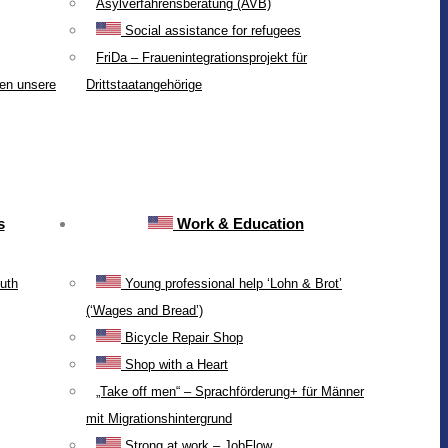
Asylverfahrensberatung (AVB)
Social assistance for refugees
FriDa – Frauenintegrationsprojekt für
ten unsere
Drittstaatangehörige
s
Work & Education
uth
Young professional help ‘Lohn & Brot’
(‘Wages and Bread’)
Bicycle Repair Shop
Shop with a Heart
„Take off men“ – Sprachförderung+ für Männer
mit Migrationshintergrund
Strong at work – JobFlow