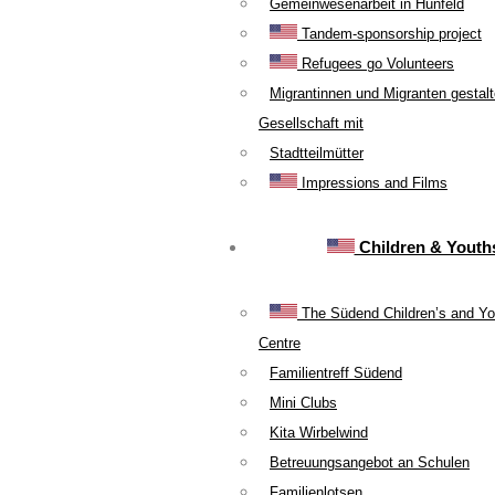
Gemeinwesenarbeit in Hünfeld
Tandem-sponsorship project
Refugees go Volunteers
Migrantinnen und Migranten gestal
Gesellschaft mit
Stadtteilmütter
Impressions and Films
Children & Youth
The Südend Children’s and Yo
Centre
Familientreff Südend
Mini Clubs
Kita Wirbelwind
Betreuungsangebot an Schulen
Familienlotsen