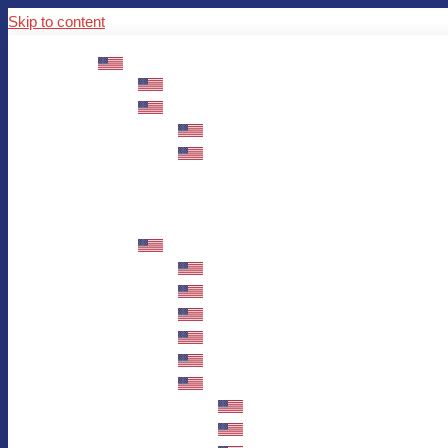
Skip to content
ABOUT US
Mission – Values – Sustainability
100 years AWO in Germany
The District’s Greetings
Founding and history
Fotowettbewerb “Zeige Herz”
Historische Nähstube / Verkaufsaktion
Videos zum Jubiläum
75 years AWO Fulda
Let us tell you what has happened in 7
Milestones
Anniversary Exhibition in Fulda Castle
Anniversary Exhibition/Framework P
Painting Competition “AWO AND ME”
Walk through Fulda and learn about 
Station 1: Erna Hosemans’s Apar
Station 2: AWO’s Office as of 19