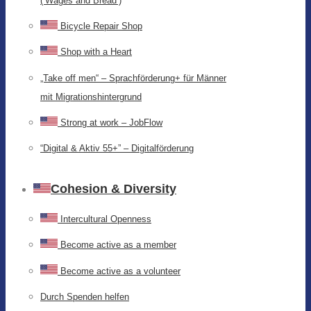
(‘Wages and Bread’)
Bicycle Repair Shop
Shop with a Heart
„Take off men“ – Sprachförderung+ für Männer
mit Migrationshintergrund
Strong at work – JobFlow
“Digital & Aktiv 55+” – Digitalförderung
Cohesion & Diversity
Intercultural Openness
Become active as a member
Become active as a volunteer
Durch Spenden helfen