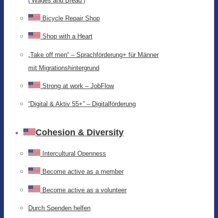
(‘Wages and Bread’)
Bicycle Repair Shop
Shop with a Heart
„Take off men“ – Sprachförderung+ für Männer
mit Migrationshintergrund
Strong at work – JobFlow
“Digital & Aktiv 55+” – Digitalförderung
Cohesion & Diversity
Intercultural Openness
Become active as a member
Become active as a volunteer
Durch Spenden helfen