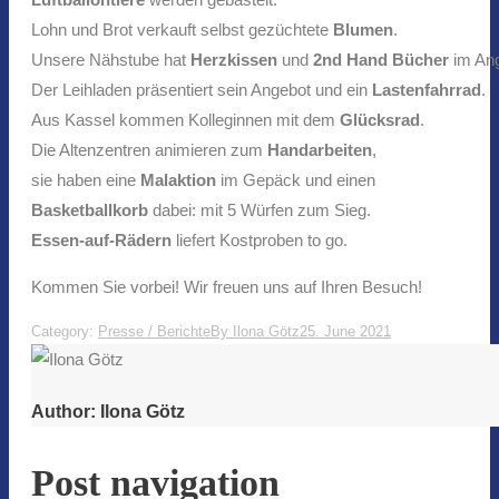
Lohn und Brot verkauft selbst gezüchtete
Blumen
.
Unsere Nähstube hat
Herzkissen
und
2nd Hand Bücher
im Ang
Der Leihladen präsentiert sein Angebot und ein
Lastenfahrrad
.
Aus Kassel kommen Kolleginnen mit dem
Glücksrad
.
Die Altenzentren animieren zum
Handarbeiten
,
sie haben eine
Malaktion
im Gepäck und einen
Basketballkorb
dabei: mit 5 Würfen zum Sieg.
Essen-auf-Rädern
liefert Kostproben to go.
Kommen Sie vorbei! Wir freuen uns auf Ihren Besuch!
Category:
Presse / Berichte
By
Ilona Götz
25. June 2021
Author:
Ilona Götz
Post navigation