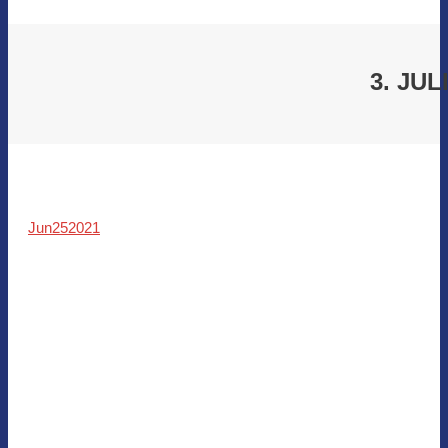
3. JU
Jun
25
2021