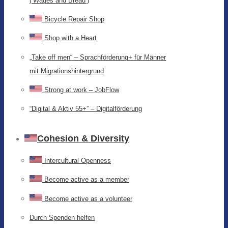
(‘Wages and Bread’)
Bicycle Repair Shop
Shop with a Heart
„Take off men“ – Sprachförderung+ für Männer
mit Migrationshintergrund
Strong at work – JobFlow
“Digital & Aktiv 55+” – Digitalförderung
Cohesion & Diversity
Intercultural Openness
Become active as a member
Become active as a volunteer
Durch Spenden helfen