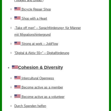
(‘Wages and Bread’)
Bicycle Repair Shop
Shop with a Heart
„Take off men“ – Sprachförderung+ für Männer
mit Migrationshintergrund
Strong at work – JobFlow
“Digital & Aktiv 55+” – Digitalförderung
Cohesion & Diversity
Intercultural Openness
Become active as a member
Become active as a volunteer
Durch Spenden helfen