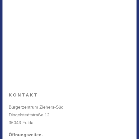
K O N T A K T
Bürgerzentrum Ziehers-Süd
Dingelstedtstraße 12
36043 Fulda
Öffnungszeiten: