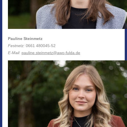
Pauline Steinmetz
Festnetz:
0661 480045-52
E-Mail
:
pauline.steinmetz@awo-fulda.de