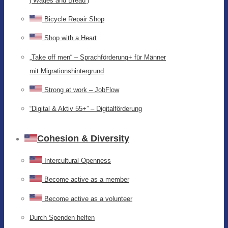
(‘Wages and Bread’)
Bicycle Repair Shop
Shop with a Heart
„Take off men“ – Sprachförderung+ für Männer
mit Migrationshintergrund
Strong at work – JobFlow
“Digital & Aktiv 55+” – Digitalförderung
Cohesion & Diversity
Intercultural Openness
Become active as a member
Become active as a volunteer
Durch Spenden helfen