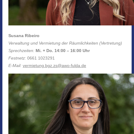
Susana Ribeiro
Verwaltung und Vermietung der Räumlichkeiten (Vertretung)
Sprechzeiten:
Mi. + Do. 14:00 – 16:00 Uhr
Festnetz:
0661 1023291
E-Mail:
vermietung.bgz.zs@awo-fulda.de