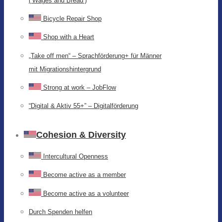
(‘Wages and Bread’)
Bicycle Repair Shop
Shop with a Heart
„Take off men“ – Sprachförderung+ für Männer
mit Migrationshintergrund
Strong at work – JobFlow
“Digital & Aktiv 55+” – Digitalförderung
Cohesion & Diversity
Intercultural Openness
Become active as a member
Become active as a volunteer
Durch Spenden helfen