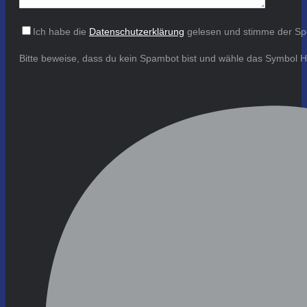
Ich habe die
Datenschutzerklärung
gelesen und stimme der Sp
Bitte beweise, dass du kein Spambot bist und wähle das Symbol
H