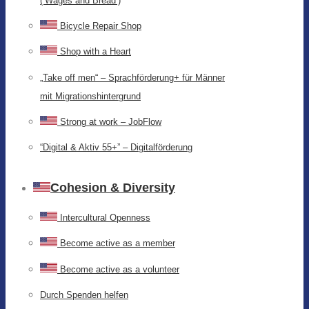
(‘Wages and Bread’)
Bicycle Repair Shop
Shop with a Heart
„Take off men“ – Sprachförderung+ für Männer
mit Migrationshintergrund
Strong at work – JobFlow
“Digital & Aktiv 55+” – Digitalförderung
Cohesion & Diversity
Intercultural Openness
Become active as a member
Become active as a volunteer
Durch Spenden helfen