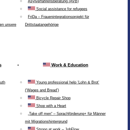
Asylverfahrensberatung (AVB)
Social assistance for refugees
FriDa – Frauenintegrationsprojekt für
ten unsere
Drittstaatangehörige
s
Work & Education
uth
Young professional help ‘Lohn & Brot’
(‘Wages and Bread’)
Bicycle Repair Shop
Shop with a Heart
„Take off men“ – Sprachförderung+ für Männer
mit Migrationshintergrund
Strong at work – JobFlow