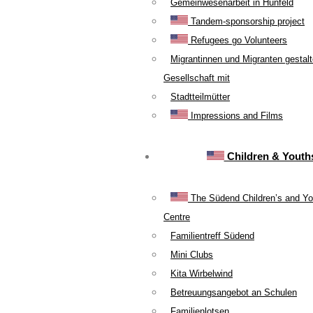
Gemeinwesenarbeit in Hünfeld
Tandem-sponsorship project
Refugees go Volunteers
Migrantinnen und Migranten gestal
Gesellschaft mit
Stadtteilmütter
Impressions and Films
Children & Youth
The Südend Children’s and Yo
Centre
Familientreff Südend
Mini Clubs
Kita Wirbelwind
Betreuungsangebot an Schulen
Familienlotsen