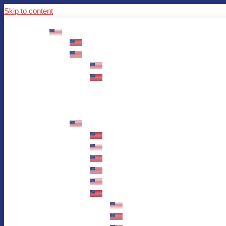
Skip to content
ABOUT US
Mission – Values – Sustainability
100 years AWO in Germany
The District’s Greetings
Founding and history
Fotowettbewerb “Zeige Herz”
Historische Nähstube / Verkaufsaktion
Videos zum Jubiläum
75 years AWO Fulda
Let us tell you what has happened in 7
Milestones
Anniversary Exhibition in Fulda Castle
Anniversary Exhibition/Framework P
Painting Competition “AWO AND ME”
Walk through Fulda and learn about 
Station 1: Erna Hosemans’s Apar
Station 2: AWO’s Office as of 19