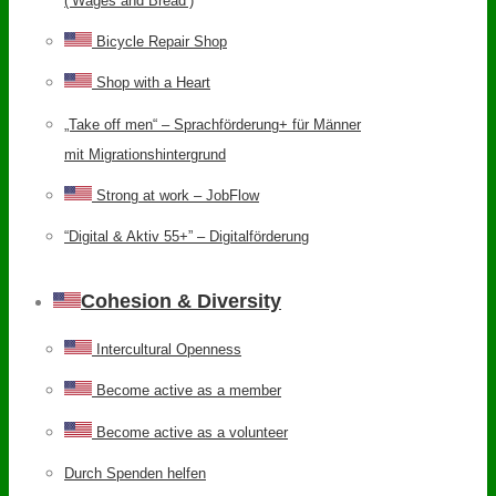
(‘Wages and Bread’)
Bicycle Repair Shop
Shop with a Heart
„Take off men“ – Sprachförderung+ für Männer
mit Migrationshintergrund
Strong at work – JobFlow
“Digital & Aktiv 55+” – Digitalförderung
Cohesion & Diversity
Intercultural Openness
Become active as a member
Become active as a volunteer
Durch Spenden helfen