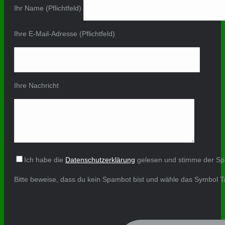
Ihr Name (Pflichtfeld)
Ihre E-Mail-Adresse (Pflichtfeld)
Ihre Nachricht
Ich habe die
Datenschutzerklärung
gelesen und stimme der Sp
Bitte beweise, dass du kein Spambot bist und wähle das Symbol
T