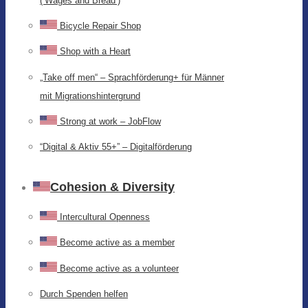
(‘Wages and Bread’)
Bicycle Repair Shop
Shop with a Heart
„Take off men“ – Sprachförderung+ für Männer
mit Migrationshintergrund
Strong at work – JobFlow
“Digital & Aktiv 55+” – Digitalförderung
Cohesion & Diversity
Intercultural Openness
Become active as a member
Become active as a volunteer
Durch Spenden helfen