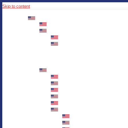
Skip to content
ABOUT US
Mission – Values – Sustainability
100 years AWO in Germany
The District’s Greetings
Founding and history
Fotowettbewerb “Zeige Herz”
Historische Nähstube / Verkaufsaktion
Videos zum Jubiläum
75 years AWO Fulda
Let us tell you what has happened in 7
Milestones
Anniversary Exhibition in Fulda Castle
Anniversary Exhibition/Framework P
Painting Competition “AWO AND ME”
Walk through Fulda and learn about 
Station 1: Erna Hosemans’s Apar
Station 2: AWO’s Office as of 19