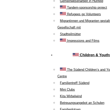
Gemeinwesenarbeit in Hünfeld
Tandem-sponsorship project
Refugees go Volunteers
Migrantinnen und Migranten gestal
Gesellschaft mit
Stadtteilmütter
Impressions and Films
Children & Youth
The Südend Children’s and Yo
Centre
Familientreff Südend
Mini Clubs
Kita Wirbelwind
Betreuungsangebot an Schulen
Familienlotsen