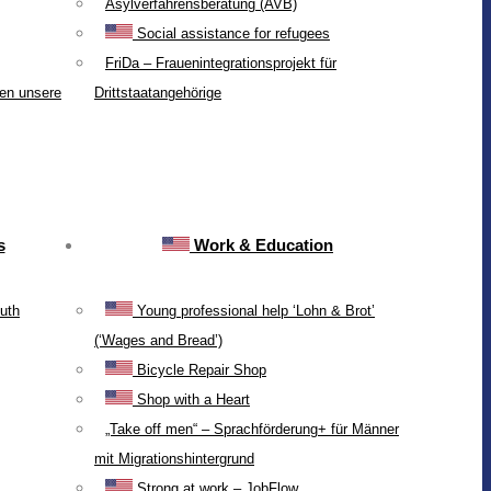
Asylverfahrensberatung (AVB)
Social assistance for refugees
FriDa – Frauenintegrationsprojekt für
ten unsere
Drittstaatangehörige
s
Work & Education
uth
Young professional help ‘Lohn & Brot’
(‘Wages and Bread’)
Bicycle Repair Shop
Shop with a Heart
„Take off men“ – Sprachförderung+ für Männer
mit Migrationshintergrund
Strong at work – JobFlow