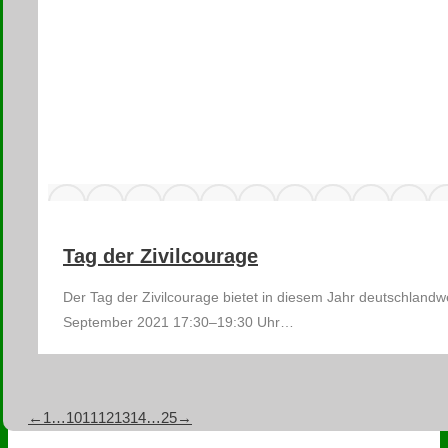
Tag der Zivilcourage
Der Tag der Zivilcourage bietet in diesem Jahr deutschlandw
September 2021 17:30–19:30 Uhr…
←
1
…
10
11
12
13
14
…
25
→