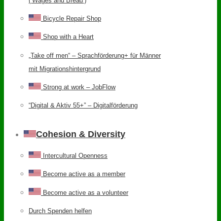
(‘Wages and Bread’)
Bicycle Repair Shop
Shop with a Heart
„Take off men“ – Sprachförderung+ für Männer
mit Migrationshintergrund
Strong at work – JobFlow
“Digital & Aktiv 55+” – Digitalförderung
Cohesion & Diversity
Intercultural Openness
Become active as a member
Become active as a volunteer
Durch Spenden helfen