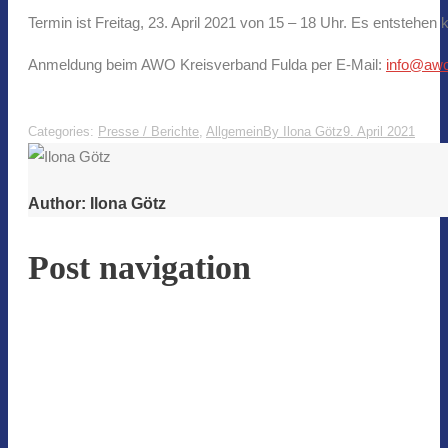
Termin ist Freitag, 23. April 2021 von 15 – 18 Uhr. Es entstehen 
Anmeldung beim AWO Kreisverband Fulda per E-Mail:
info@awo
Categories:
Presse / Berichte
,
Allgemein
By
Ilona Götz
9. April 2021
Author:
Ilona Götz
Post navigation