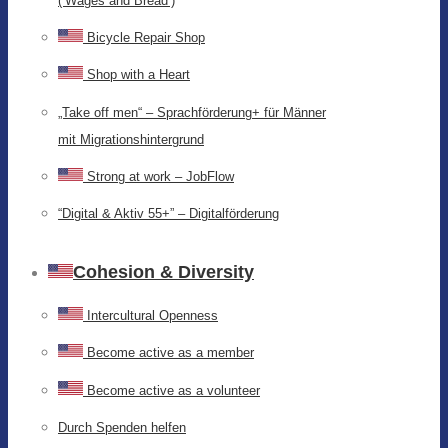
(‘Wages and Bread’)
Bicycle Repair Shop
Shop with a Heart
„Take off men“ – Sprachförderung+ für Männer
mit Migrationshintergrund
Strong at work – JobFlow
“Digital & Aktiv 55+” – Digitalförderung
Cohesion & Diversity
Intercultural Openness
Become active as a member
Become active as a volunteer
Durch Spenden helfen