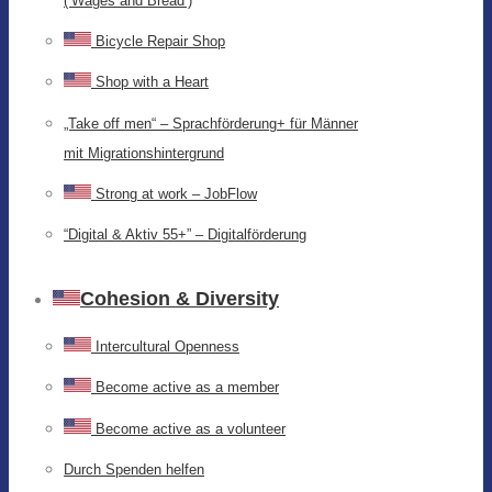
(‘Wages and Bread’)
Bicycle Repair Shop
Shop with a Heart
„Take off men“ – Sprachförderung+ für Männer
mit Migrationshintergrund
Strong at work – JobFlow
“Digital & Aktiv 55+” – Digitalförderung
Cohesion & Diversity
Intercultural Openness
Become active as a member
Become active as a volunteer
Durch Spenden helfen