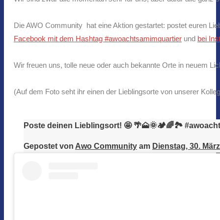
Die AWO Community hat eine Aktion gestartet: postet euren Lie
Facebook mit dem Hashtag #awoachtsamimquartier
und
bei In
Wir freuen uns, tolle neue oder auch bekannte Orte in neuem Lich
(Auf dem Foto
seht ihr einen der Lieblingsorte von unserer Kolleg
Poste deinen Lieblingsort! 🤩 🌴🗻🌞🏕️🌈🏞️ #awoach
Gepostet von
Awo Community
am
Dienstag, 30. Mär