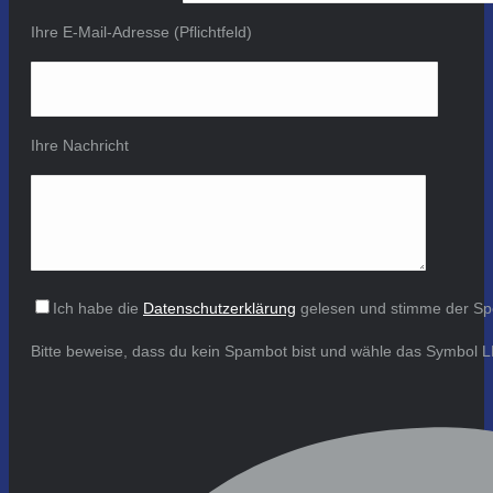
Ihre E-Mail-Adresse (Pflichtfeld)
Ihre Nachricht
Ich habe die
Datenschutzerklärung
gelesen und stimme der Sp
Bitte beweise, dass du kein Spambot bist und wähle das Symbol
L