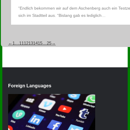
“Endlich bekommen wir auf dem Aschenberg auch ein Testzen
sich im Stadtteil aus. “Bislang gab es lediglich…
←
1
…
11
12
13
14
15
…
25
→
Foreign Languages