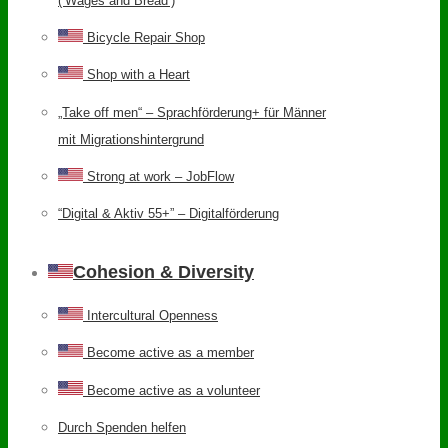
(‘Wages and Bread’)
Bicycle Repair Shop
Shop with a Heart
„Take off men“ – Sprachförderung+ für Männer
mit Migrationshintergrund
Strong at work – JobFlow
“Digital & Aktiv 55+” – Digitalförderung
Cohesion & Diversity
Intercultural Openness
Become active as a member
Become active as a volunteer
Durch Spenden helfen