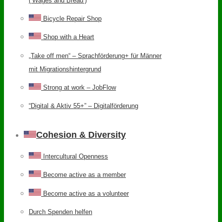
(‘Wages and Bread’)
Bicycle Repair Shop
Shop with a Heart
„Take off men“ – Sprachförderung+ für Männer
mit Migrationshintergrund
Strong at work – JobFlow
“Digital & Aktiv 55+” – Digitalförderung
Cohesion & Diversity
Intercultural Openness
Become active as a member
Become active as a volunteer
Durch Spenden helfen