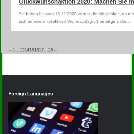
Glückwunschaktion 2020: Machen Sie m
Sie haben bis zum 13.12.2020 wieder die Möglichkeit, an der
sich an einem kollektiven Weihnachtsgruß beteiligen. Die…
←
1
…
13
14
15
16
17
…
25
→
Foreign Languages