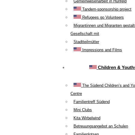
Gemeinwesenarbeit in Hünfeld
Tandem-sponsorship project
Refugees go Volunteers
Migrantinnen und Migranten gestal
Gesellschaft mit
Stadtteilmütter
Impressions and Films
Children & Youth
The Südend Children’s and Yo
Centre
Familientreff Südend
Mini Clubs
Kita Wirbelwind
Betreuungsangebot an Schulen
Familienlotsen