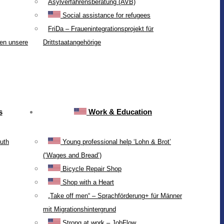
Asylverfahrensberatung (AVB)
Social assistance for refugees
FriDa – Frauenintegrationsprojekt für
ten unsere
Drittstaatangehörige
s
Work & Education
uth
Young professional help ‘Lohn & Brot’
(‘Wages and Bread’)
Bicycle Repair Shop
Shop with a Heart
„Take off men“ – Sprachförderung+ für Männer
mit Migrationshintergrund
Strong at work – JobFlow