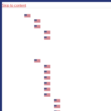
Skip to content
ABOUT US
Mission – Values – Sustainability
100 years AWO in Germany
The District’s Greetings
Founding and history
Fotowettbewerb “Zeige Herz”
Historische Nähstube / Verkaufsaktion
Videos zum Jubiläum
75 years AWO Fulda
Let us tell you what has happened in 7
Milestones
Anniversary Exhibition in Fulda Castle
Anniversary Exhibition/Framework P
Painting Competition “AWO AND ME”
Walk through Fulda and learn about 
Station 1: Erna Hosemans’s Apar
Station 2: AWO’s Office as of 19