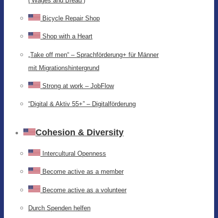
(‘Wages and Bread’)
Bicycle Repair Shop
Shop with a Heart
„Take off men“ – Sprachförderung+ für Männer
mit Migrationshintergrund
Strong at work – JobFlow
“Digital & Aktiv 55+” – Digitalförderung
Cohesion & Diversity
Intercultural Openness
Become active as a member
Become active as a volunteer
Durch Spenden helfen