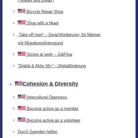
(‘Wages and Bread’)
Bicycle Repair Shop
Shop with a Heart
„Take off men“ – Sprachförderung+ für Männer
mit Migrationshintergrund
Strong at work – JobFlow
“Digital & Aktiv 55+” – Digitalförderung
Cohesion & Diversity
Intercultural Openness
Become active as a member
Become active as a volunteer
Durch Spenden helfen