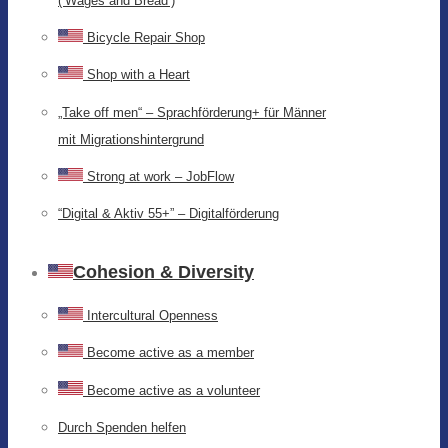
(‘Wages and Bread’)
Bicycle Repair Shop
Shop with a Heart
„Take off men“ – Sprachförderung+ für Männer
mit Migrationshintergrund
Strong at work – JobFlow
“Digital & Aktiv 55+” – Digitalförderung
Cohesion & Diversity
Intercultural Openness
Become active as a member
Become active as a volunteer
Durch Spenden helfen