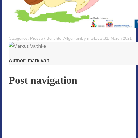
Categories:
Presse / Berichte
,
Allgemein
By
mark.valt
31. March 2021
Author:
mark.valt
Post navigation