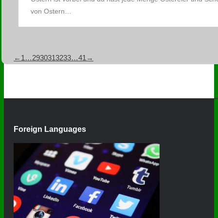
von Ostern…
←
1
…
29
30
31
32
33
…
41
→
Foreign Languages