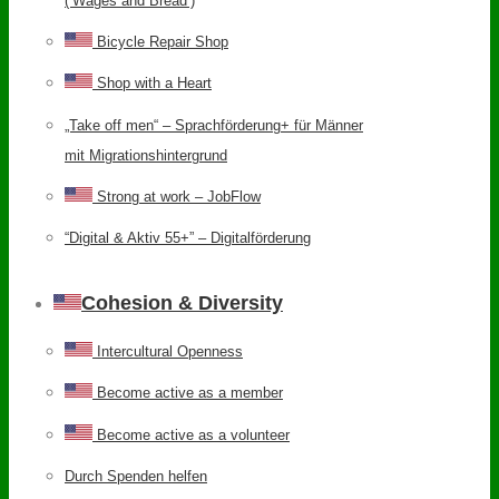
(‘Wages and Bread’)
Bicycle Repair Shop
Shop with a Heart
„Take off men“ – Sprachförderung+ für Männer
mit Migrationshintergrund
Strong at work – JobFlow
“Digital & Aktiv 55+” – Digitalförderung
Cohesion & Diversity
Intercultural Openness
Become active as a member
Become active as a volunteer
Durch Spenden helfen