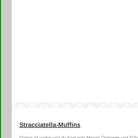
Stracciatella-Muffins
Ostern ist vorbei und du hast jede Menge Ostereier und Sc