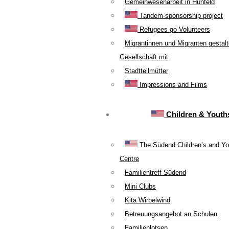
Gemeinwesenarbeit in Hünfeld
Tandem-sponsorship project
Refugees go Volunteers
Migrantinnen und Migranten gestal
Gesellschaft mit
Stadtteilmütter
Impressions and Films
Children & Youth
The Südend Children’s and Yo
Centre
Familientreff Südend
Mini Clubs
Kita Wirbelwind
Betreuungsangebot an Schulen
Familienlotsen