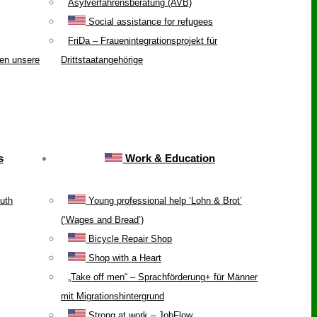
Asylverfahrensberatung (AVB)
Social assistance for refugees
FriDa – Frauenintegrationsprojekt für
ten unsere
Drittstaatangehörige
s
Work & Education
uth
Young professional help ‘Lohn & Brot’
(‘Wages and Bread’)
Bicycle Repair Shop
Shop with a Heart
„Take off men“ – Sprachförderung+ für Männer
mit Migrationshintergrund
Strong at work – JobFlow