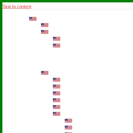
Skip to content
ABOUT US
Mission – Values – Sustainability
100 years AWO in Germany
The District’s Greetings
Founding and history
Fotowettbewerb “Zeige Herz”
Historische Nähstube / Verkaufsaktion
Videos zum Jubiläum
75 years AWO Fulda
Let us tell you what has happened in 7
Milestones
Anniversary Exhibition in Fulda Castle
Anniversary Exhibition/Framework P
Painting Competition “AWO AND ME”
Walk through Fulda and learn about 
Station 1: Erna Hosemans’s Apar
Station 2: AWO’s Office as of 19