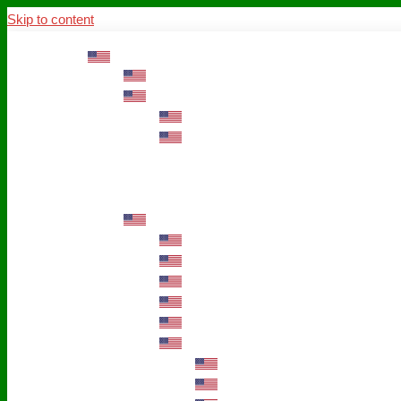
Skip to content
ABOUT US
Mission – Values – Sustainability
100 years AWO in Germany
The District’s Greetings
Founding and history
Fotowettbewerb “Zeige Herz”
Historische Nähstube / Verkaufsaktion
Videos zum Jubiläum
75 years AWO Fulda
Let us tell you what has happened in 7
Milestones
Anniversary Exhibition in Fulda Castle
Anniversary Exhibition/Framework P
Painting Competition “AWO AND ME”
Walk through Fulda and learn about 
Station 1: Erna Hosemans’s Apar
Station 2: AWO’s Office as of 19