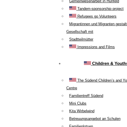
Gemeinwesenarbeit in Hünfeld
Tandem-sponsorship project
Refugees go Volunteers
Migrantinnen und Migranten gestal
Gesellschaft mit
Stadtteilmütter
Impressions and Films
Children & Youth
The Südend Children’s and Yo
Centre
Familientreff Südend
Mini Clubs
Kita Wirbelwind
Betreuungsangebot an Schulen
Familienlotsen