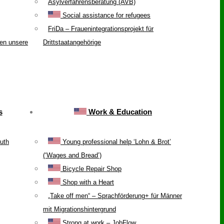
Asylverfahrensberatung (AVB)
Social assistance for refugees
FriDa – Frauenintegrationsprojekt für
ten unsere
Drittstaatangehörige
s
Work & Education
uth
Young professional help ‘Lohn & Brot’
(‘Wages and Bread’)
Bicycle Repair Shop
Shop with a Heart
„Take off men“ – Sprachförderung+ für Männer
mit Migrationshintergrund
Strong at work – JobFlow