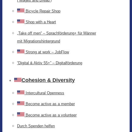
(‘Wages and Bread’)
Bicycle Repair Shop
Shop with a Heart
„Take off men“ – Sprachförderung+ für Männer
mit Migrationshintergrund
Strong at work – JobFlow
“Digital & Aktiv 55+” – Digitalförderung
Cohesion & Diversity
Intercultural Openness
Become active as a member
Become active as a volunteer
Durch Spenden helfen