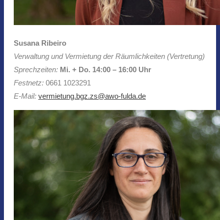
Susana Ribeiro
Verwaltung und Vermietung der Räumlichkeiten (Vertretung)
Sprechzeiten:
Mi. + Do. 14:00 – 16:00 Uhr
Festnetz:
0661 1023291
E-Mail:
vermietung.bgz.zs@awo-fulda.de