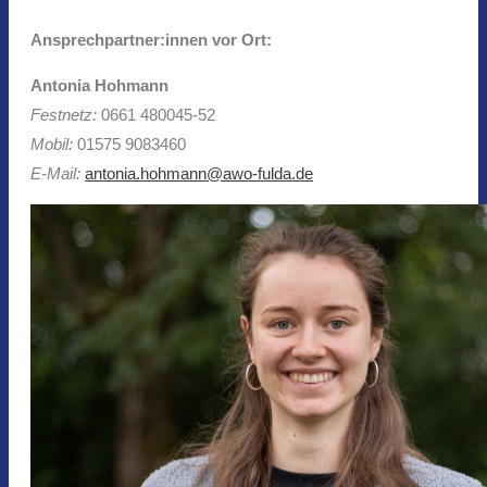
Ansprechpartner:innen vor Ort:
Antonia Hohmann
Festnetz:
0661 480045-52
Mobil:
01575 9083460
E-Mail:
antonia.hohmann@awo-fulda.de