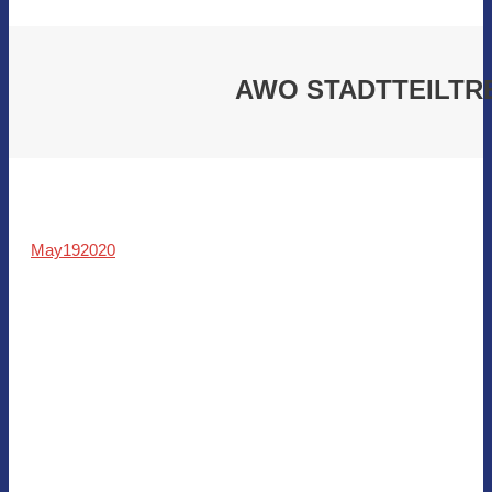
AWO STADTTEILTR
May
19
2020