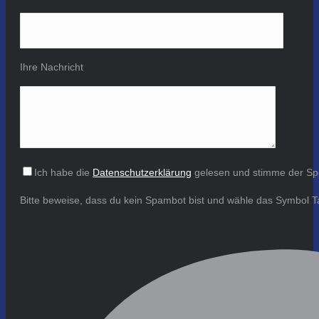
Ihre Nachricht
Ich habe die
Datenschutzerklärung
gelesen und stimme der Sp
Bitte beweise, dass du kein Spambot bist und wähle das Symbol
T