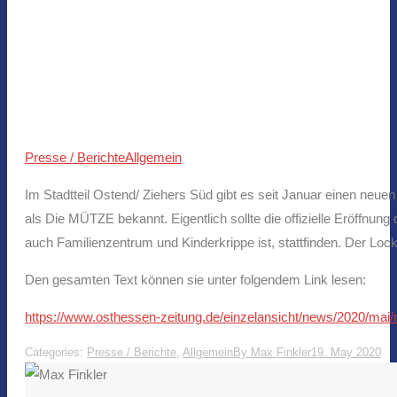
Presse / Berichte
Allgemein
Im Stadtteil Ostend/ Ziehers Süd gibt es seit Januar einen neuen
als Die MÜTZE bekannt. Eigentlich sollte die offizielle Eröffnun
auch Familienzentrum und Kinderkrippe ist, stattfinden. Der Loc
Den gesamten Text können sie unter folgendem Link lesen:
https://www.osthessen-zeitung.de/einzelansicht/news/2020/mai/ne
Categories:
Presse / Berichte
,
Allgemein
By
Max Finkler
19. May 2020