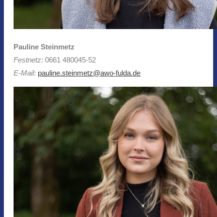
Pauline Steinmetz
Festnetz:
0661 480045-52
E-Mail
:
pauline.steinmetz@awo-fulda.de