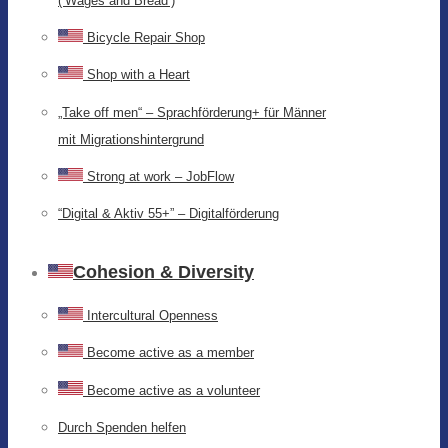
(‘Wages and Bread’)
Bicycle Repair Shop
Shop with a Heart
„Take off men“ – Sprachförderung+ für Männer
mit Migrationshintergrund
Strong at work – JobFlow
“Digital & Aktiv 55+” – Digitalförderung
Cohesion & Diversity
Intercultural Openness
Become active as a member
Become active as a volunteer
Durch Spenden helfen