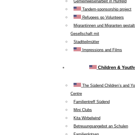
Gemeinwesenarbeit in Hünfeld
Tandem-sponsorship project
Refugees go Volunteers
Migrantinnen und Migranten gestal
Gesellschaft mit
Stadtteilmütter
Impressions and Films
Children & Youth
The Südend Children’s and Yo
Centre
Familientreff Südend
Mini Clubs
Kita Wirbelwind
Betreuungsangebot an Schulen
Familienlotsen