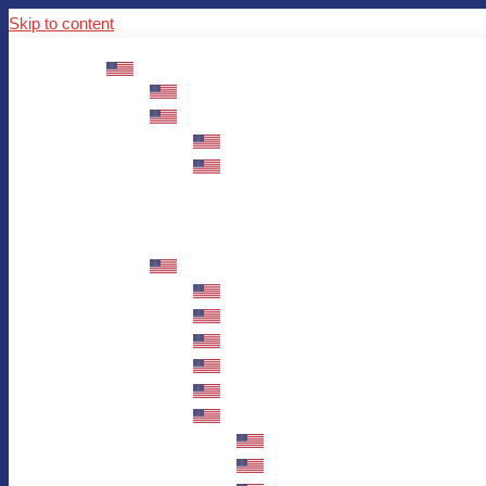
Skip to content
ABOUT US
Mission – Values – Sustainability
100 years AWO in Germany
The District’s Greetings
Founding and history
Fotowettbewerb “Zeige Herz”
Historische Nähstube / Verkaufsaktion
Videos zum Jubiläum
75 years AWO Fulda
Let us tell you what has happened in 7
Milestones
Anniversary Exhibition in Fulda Castle
Anniversary Exhibition/Framework P
Painting Competition “AWO AND ME”
Walk through Fulda and learn about 
Station 1: Erna Hosemans’s Apar
Station 2: AWO’s Office as of 19