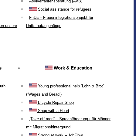
Asylverfahrensberatung (AVB)
Social assistance for refugees
FriDa – Frauenintegrationsprojekt für
ten unsere
Drittstaatangehörige
s
Work & Education
uth
Young professional help ‘Lohn & Brot’
(‘Wages and Bread’)
Bicycle Repair Shop
Shop with a Heart
„Take off men“ – Sprachförderung+ für Männer
mit Migrationshintergrund
Strong at work – JobFlow