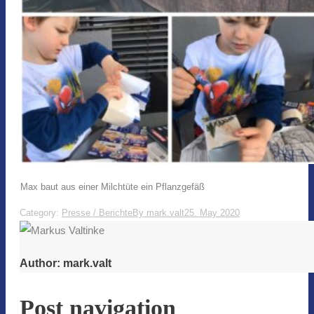
Max baut aus einer Milchtüte ein Pflanzgefäß
Category:
Presse / Berichte
By
mark.valt
25. May 2020
Author:
mark.valt
Post navigation