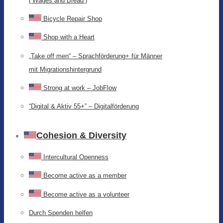
(‘Wages and Bread’)
Bicycle Repair Shop
Shop with a Heart
„Take off men“ – Sprachförderung+ für Männer
mit Migrationshintergrund
Strong at work – JobFlow
“Digital & Aktiv 55+” – Digitalförderung
Cohesion & Diversity
Intercultural Openness
Become active as a member
Become active as a volunteer
Durch Spenden helfen