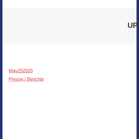
UP
May
25
2020
Presse / Berichte