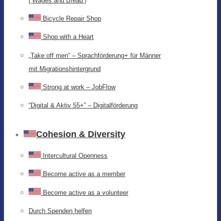
(‘Wages and Bread’)
Bicycle Repair Shop
Shop with a Heart
„Take off men“ – Sprachförderung+ für Männer
mit Migrationshintergrund
Strong at work – JobFlow
“Digital & Aktiv 55+” – Digitalförderung
Cohesion & Diversity
Intercultural Openness
Become active as a member
Become active as a volunteer
Durch Spenden helfen