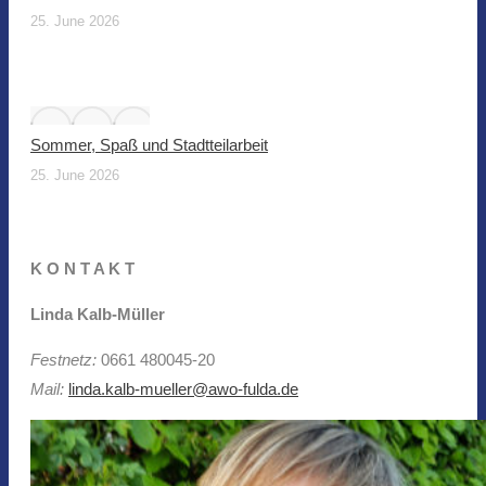
25. June 2026
Sommer, Spaß und Stadtteilarbeit
25. June 2026
K O N T A K T
Linda Kalb-Müller
Festnetz:
0661 480045-20
Mail:
linda.kalb-mueller@awo-fulda.de