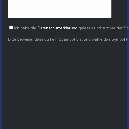
Ich habe die
Datenschutzerklärung
gelesen und stimme der Sp
Bitte beweise, dass du kein Spambot bist und wähle das Symbol
F