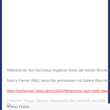
Während der fast durchweg negativen News der letzten Wochen h
Nancy Faeser (MdL) besuchte gemeinsam mit Sabine Waschke (M
https://osthessen-news.de/n11631646/hessens-spd-chefin-faese
Categories:
Presse / Berichte
,
Allgemein
By
Max Finkler
29. April 2020