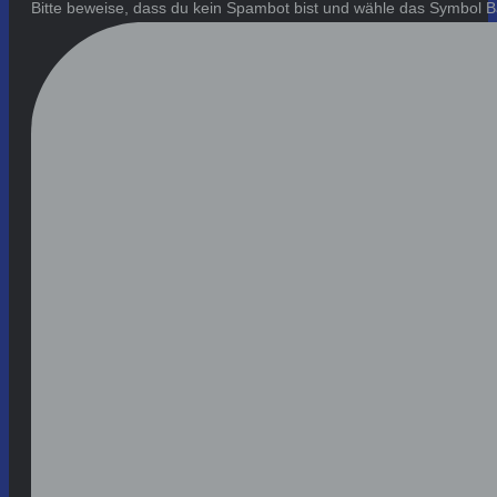
Bitte beweise, dass du kein Spambot bist und wähle das Symbol
B