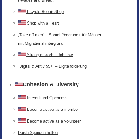
(‘Wages and Bread’)
Bicycle Repair Shop
Shop with a Heart
„Take off men“ – Sprachförderung+ für Männer
mit Migrationshintergrund
Strong at work – JobFlow
“Digital & Aktiv 55+” – Digitalförderung
Cohesion & Diversity
Intercultural Openness
Become active as a member
Become active as a volunteer
Durch Spenden helfen