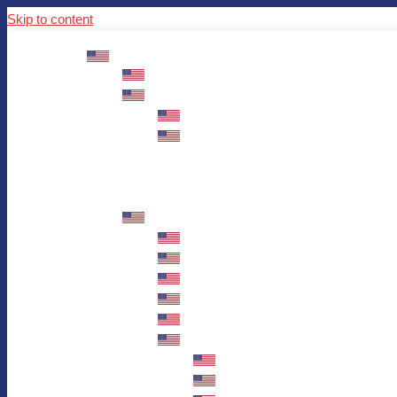
Skip to content
ABOUT US
Mission – Values – Sustainability
100 years AWO in Germany
The District’s Greetings
Founding and history
Fotowettbewerb “Zeige Herz”
Historische Nähstube / Verkaufsaktion
Videos zum Jubiläum
75 years AWO Fulda
Let us tell you what has happened in 7
Milestones
Anniversary Exhibition in Fulda Castle
Anniversary Exhibition/Framework P
Painting Competition “AWO AND ME”
Walk through Fulda and learn about 
Station 1: Erna Hosemans’s Apar
Station 2: AWO’s Office as of 19