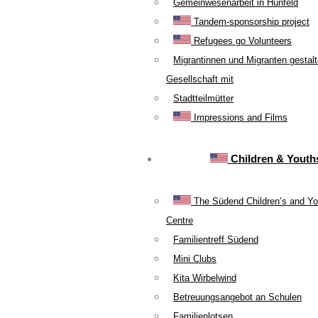
Gemeinwesenarbeit in Hünfeld
Tandem-sponsorship project
Refugees go Volunteers
Migrantinnen und Migranten gestal
Gesellschaft mit
Stadtteilmütter
Impressions and Films
Children & Youth
The Südend Children’s and Yo
Centre
Familientreff Südend
Mini Clubs
Kita Wirbelwind
Betreuungsangebot an Schulen
Familienlotsen