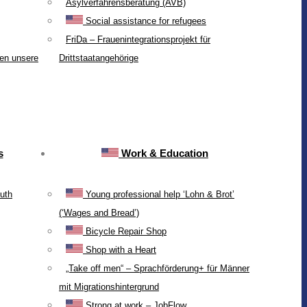
Asylverfahrensberatung (AVB)
Social assistance for refugees
FriDa – Frauenintegrationsprojekt für
ten unsere
Drittstaatangehörige
s
Work & Education
uth
Young professional help ‘Lohn & Brot’
(‘Wages and Bread’)
Bicycle Repair Shop
Shop with a Heart
„Take off men“ – Sprachförderung+ für Männer
mit Migrationshintergrund
Strong at work – JobFlow