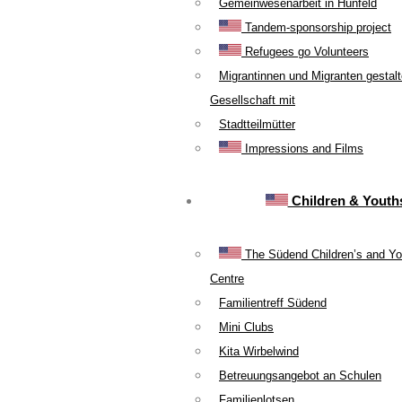
Gemeinwesenarbeit in Hünfeld
Tandem-sponsorship project
Refugees go Volunteers
Migrantinnen und Migranten gestal
Gesellschaft mit
Stadtteilmütter
Impressions and Films
Children & Youth
The Südend Children’s and Yo
Centre
Familientreff Südend
Mini Clubs
Kita Wirbelwind
Betreuungsangebot an Schulen
Familienlotsen