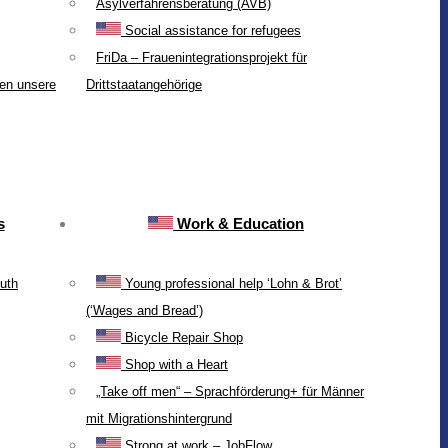
Asylverfahrensberatung (AVB)
Social assistance for refugees
FriDa – Frauenintegrationsprojekt für
ten unsere
Drittstaatangehörige
s
Work & Education
uth
Young professional help ‘Lohn & Brot’
(‘Wages and Bread’)
Bicycle Repair Shop
Shop with a Heart
„Take off men“ – Sprachförderung+ für Männer
mit Migrationshintergrund
Strong at work – JobFlow