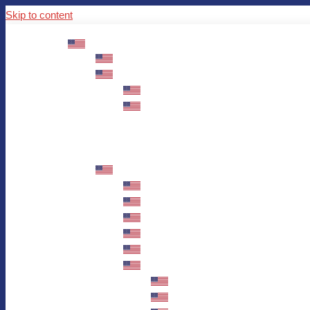
Skip to content
ABOUT US
Mission – Values – Sustainability
100 years AWO in Germany
The District’s Greetings
Founding and history
Fotowettbewerb “Zeige Herz”
Historische Nähstube / Verkaufsaktion
Videos zum Jubiläum
75 years AWO Fulda
Let us tell you what has happened in 7
Milestones
Anniversary Exhibition in Fulda Castle
Anniversary Exhibition/Framework P
Painting Competition “AWO AND ME”
Walk through Fulda and learn about 
Station 1: Erna Hosemans’s Apar
Station 2: AWO’s Office as of 19