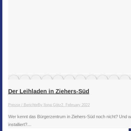
Der Leihladen in Ziehers-Süd
Presse / Berichte
By
Ilona Götz
2. February 2022
Wer kennt das Bürgerzentrum in Ziehers-Süd noch nicht? Und we
installiert?…