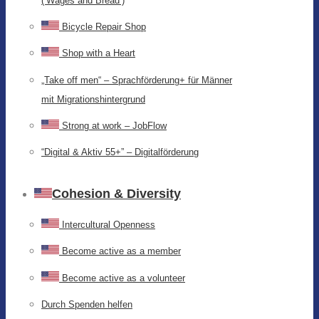
(‘Wages and Bread’)
Bicycle Repair Shop
Shop with a Heart
„Take off men“ – Sprachförderung+ für Männer
mit Migrationshintergrund
Strong at work – JobFlow
“Digital & Aktiv 55+” – Digitalförderung
Cohesion & Diversity
Intercultural Openness
Become active as a member
Become active as a volunteer
Durch Spenden helfen