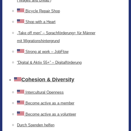
(‘Wages and Bread’)
Bicycle Repair Shop
Shop with a Heart
„Take off men“ – Sprachförderung+ für Männer
mit Migrationshintergrund
Strong at work – JobFlow
“Digital & Aktiv 55+” – Digitalförderung
Cohesion & Diversity
Intercultural Openness
Become active as a member
Become active as a volunteer
Durch Spenden helfen